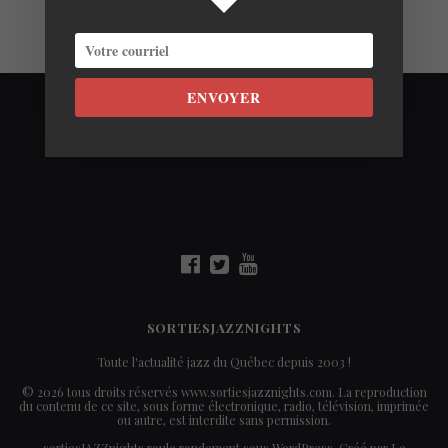
ENVOYER
SORTIESJAZZNIGHTS
Toute l'actualité jazz du Québec depuis 2003 !
© 2026 tous droits réservés www.sortiesjazznights.com. La reproduction
du contenu de ce site, sous forme électronique, radio, télévision, imprimée
ou autre, est interdite sans permission.