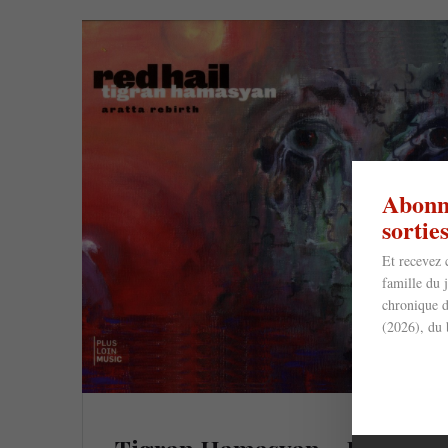
Abonne
sorti
Et recevez 
famille du 
chronique d
(2026), du 