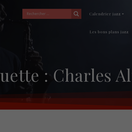
Calendrier jazz
Les bons plans jazz
uette :
Charles A