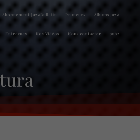
Abonnement JazzBulletin
Primeurs
Albums jazz
Entrevues
Nos Vidéos
Nous contacter
pub2
ltura