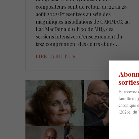
compositeurs sont de retour du 22 au 28
août 2022! Présentées au sein des
magnifiques installations de CAMMAC, au
Lac MacDonald (1 h 30 de Mtl), ces
sessions intensives d’enseignement du
jazz comprennent des cours et des…
LIRE LA SUITE
Abonne
sorti
Et recevez 
famille du 
chronique d
(2026), du 