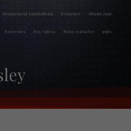
Abonnement JazzBulletin
Primeurs
Albums jazz
Entrevues
Nos Vidéos
Nous contacter
pub2
sley