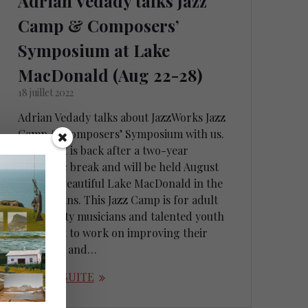
Adrian Vedady talks Jazz
Camp & Composers’
Symposium at Lake
MacDonald (Aug 22-28)
18 juillet 2022
Adrian Vedady talks about JazzWorks Jazz
Camp & Composers’ Symposium with us.
The event is back after a two-year
pandemic break and will be held August
22-28 at beautiful Lake MacDonald in the
Laurentians. This Jazz Camp is for adult
community musicians and talented youth
who want to work on improving their
jazz skills and…
LIRE LA SUITE