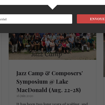
ENVOYE
Jazz Camp & Composers’
Symposium @ Lake
MacDonald (Aug. 22-28)
16 juin 2020
It has been two long years of waiting, and