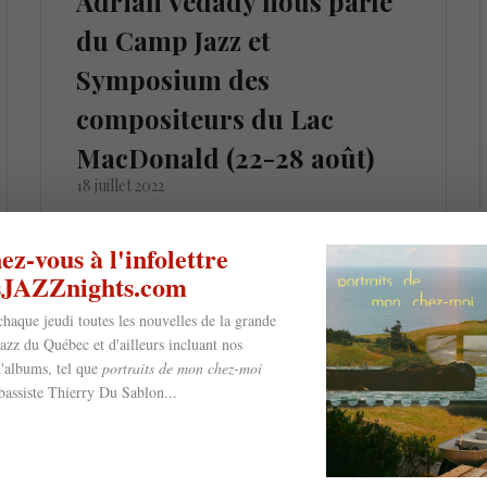
Adrian Vedady nous parle
du Camp Jazz et
Symposium des
compositeurs du Lac
MacDonald (22-28 août)
18 juillet 2022
Le contrebassiste montréalais Adrian
Vedady nous parle du Symposium des
z-vous à l'infolettre
compositeurs et du Camp Jazz
esJAZZnights.com
(JazzWorks) qui est de retour après deux
chaque jeudi toutes les nouvelles de la grande
années et qui aura lieu du 22 au 28 août au
jazz du Québec et d'ailleurs incluant nos
Lac MacDonald dans les Laurentides.
'albums, tel que
portraits de mon chez-moi
Adrian Vedady est le directeur musical du
bassiste Thierry Du Sablon...
Camp Jazz qui est destiné aux vocalistes et
instrumentistes qui…
LIRE LA SUITE