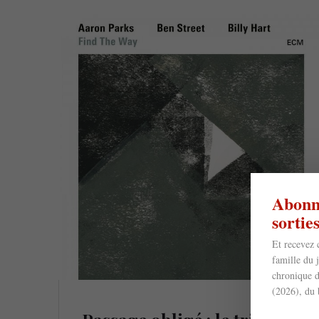
Abonne
sorti
Et recevez 
famille du 
chronique d
(2026), du 