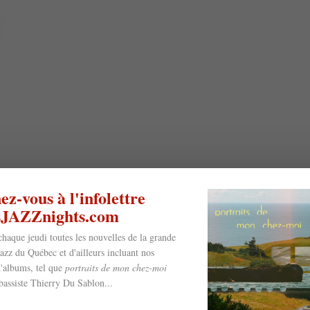
z-vous à l'infolettre
esJAZZnights.com
chaque jeudi toutes les nouvelles de la grande
jazz du Québec et d'ailleurs incluant nos
'albums, tel que
portraits de mon chez-moi
bassiste Thierry Du Sablon...