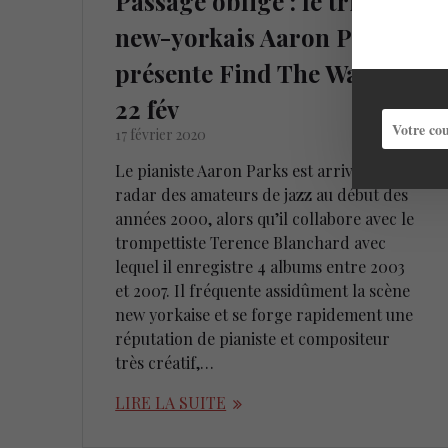
Passage obligé : le trio du
new-yorkais Aaron Parks
présente Find The Way le
22 fév
17 février 2020
Le pianiste Aaron Parks est arrivé dans le
radar des amateurs de jazz au début des
années 2000, alors qu’il collabore avec le
trompettiste Terence Blanchard avec
lequel il enregistre 4 albums entre 2003
et 2007. Il fréquente assidûment la scène
new yorkaise et se forge rapidement une
réputation de pianiste et compositeur
très créatif,…
LIRE LA SUITE