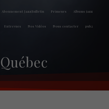
Abonnement JazzBulletin
Primeurs
Albums jazz
Entrevues
Nos Vidéos
Nous contacter
pub2
z Québec