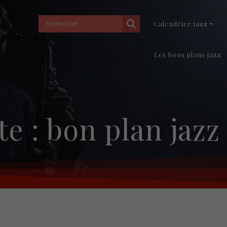
Calendrier jazz
Les bons plans jazz
te :
bon plan jaz