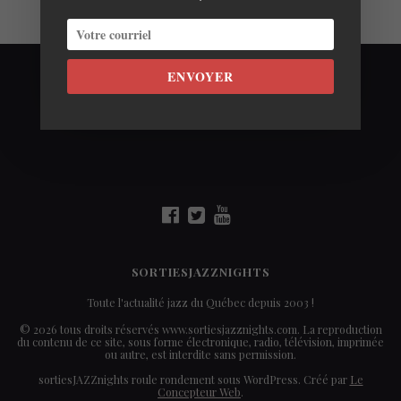
ENVOYER
SORTIESJAZZNIGHTS
Toute l'actualité jazz du Québec depuis 2003 !
© 2026 tous droits réservés www.sortiesjazznights.com. La reproduction
du contenu de ce site, sous forme électronique, radio, télévision, imprimée
ou autre, est interdite sans permission.
sortiesJAZZnights roule rondement sous WordPress. Créé par
Le
Concepteur Web
.