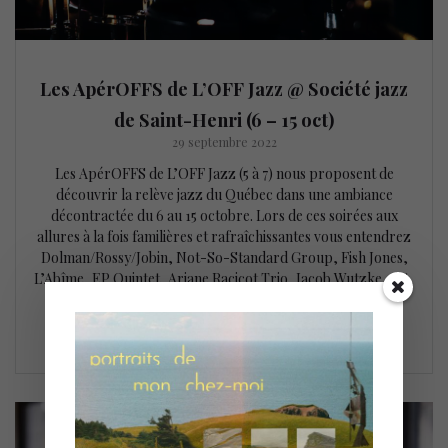
Les ApérOFFS de L’OFF Jazz @ Société jazz
de Saint-Henri (6 – 15 oct)
29 septembre 2022
Les ApérOFFS de L’OFF Jazz (5 à 7) nous proposent de
découvrir la relève jazz du Québec dans une ambiance
décontractée du 6 au 15 octobre. Lors de ces soirées aux
allures à la fois familières et rafraîchissantes vous entendrez
Dolman/Rossy/Jobin, Not-So-Standard Group, Fish Jones,
L’Abîme, EP Quintet, Ariane Racicot Trio, Jacob Wutzke 4tet,
Triio…
LIRE LA SUITE