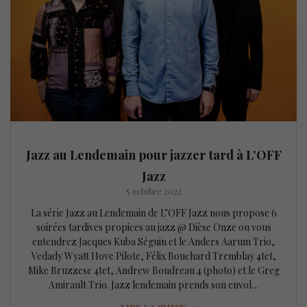
Jazz au Lendemain pour jazzer tard à L’OFF
Jazz
5 octobre 2022
La série Jazz au Lendemain de L’OFF Jazz nous propose 6
soirées tardives propices au jazz @ Dièse Onze ou vous
entendrez Jacques Kuba Séguin et le Anders Aarum Trio,
Vedady Wyatt Hove Pilote, Félix Bouchard Tremblay 4tet,
Mike Bruzzese 4tet, Andrew Boudreau 4 (photo) et le Greg
Amirault Trio. Jazz lendemain prends son envol…