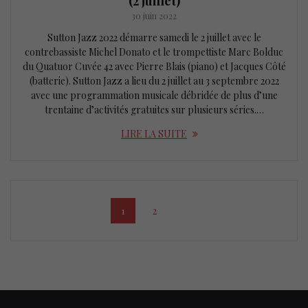
(2 juillet)
30 juin 2022
Sutton Jazz 2022 démarre samedi le 2 juillet avec le
contrebassiste Michel Donato et le trompettiste Marc Bolduc
du Quatuor Cuvée 42 avec Pierre Blais (piano) et Jacques Côté
(batterie). Sutton Jazz a lieu du 2 juillet au 3 septembre 2022
avec une programmation musicale débridée de plus d’une
trentaine d’activités gratuites sur plusieurs séries.…
LIRE LA SUITE
Posts
Page
Page
1
2
navigation