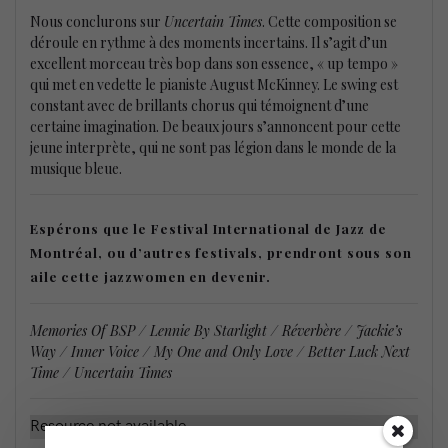
Nous conclurons sur
Uncertain Times
. Cette composition se
déroule en rythme à des moments incertains. Il s’agit d’un
excellent morceau très bop dans son essence, « up tempo »
qui met en vedette le pianiste August McKinney. Le swing est
constant avec de brillants chorus qui témoignent d’une
certaine imagination. De beaux jours s’annoncent pour cette
jeune interprète, qui ne sont pas légion dans le monde de la
musique bleue.
Espérons que le Festival International de Jazz de
Montréal, ou d’autres festivals, prendront sous son
aile cette jazzwomen en devenir.
Memories Of BSP / Lennie By Starlight / Réverbère / Jackie’s
Way / Inner Voice / My One and Only Love / Better Luck Next
Time / Uncertain Times