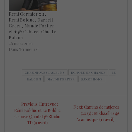
Rémi Cormier x 2,
Rémi Bolduc, Darrell
Green, Maude Fortier
et + @ Cabaret Chic Le
Balcon
26 mars 2026
Dans "Primeurs"
CHRONIQUES D'ALBUMS
ECHOES OF CHANGE
LE
BALCON
MAUDE FORTIER
SAXOPHONE
Navigation
Previous
Previous:
Entrevue :
Next
Next:
Camino de mujeres
de
post:
Rémi Bolduc et Le Bolduc
post:
(2023) : Mikha.elles @
Groove Quintet @ Studio
Aramusique (11 avril)
l’article
TD (9 avril)