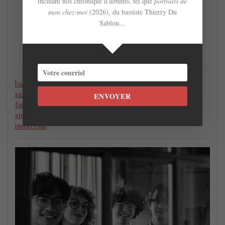
incluant nos chronique d'albums, tel que
portraits de
mon chez-moi
(2026), du bassiste Thierry Du
Sablon...
bandcamp
saxomaudefortier.com
ENVOYER
facebook
spotify
instagram