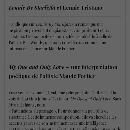
Lennie By Starlight
et Lennie Tristano
Tandis que sur
Lennie By Starlight
, on remarque une
inspiration provenant du pianiste et compositeur Lennie
Tristano. Une sonorité décontractée, semblable à celle de
l’altiste Phil Woods, que nous considérons comme une
influence majeure sur Maude Fortier.
My One and Only Love –
une interprétation
poétique de l’altiste Maude Fortier
Voici venu ce standard, sublimé jadis par John Coltrane et la
voix du baryton Johnny Hartman :
My One and Only Love
. Sans
être méchants, nous
« l’attendions au passage ». Pour donner un peu plus de
substance à cette immense composition, elle va chercher les
accents graves de son instrument avec une intelligence
certaine. Sans « démonter » la structure, elle puise au cœur de