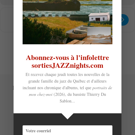
Get
Address - Swing Ki Po et complices 
Destination Address - Swing Ki 
Directions
Abonnez-vous à l'infolettre
sortiesJAZZnights.com
Et recevez chaque jeudi toutes les nouvelles de la
grande famille du jazz du Québec et d'ailleurs
Laisser un commentaire
incluant nos chronique d'albums, tel que
portraits de
mon chez-moi
(2026), du bassiste Thierry Du
Sablon...