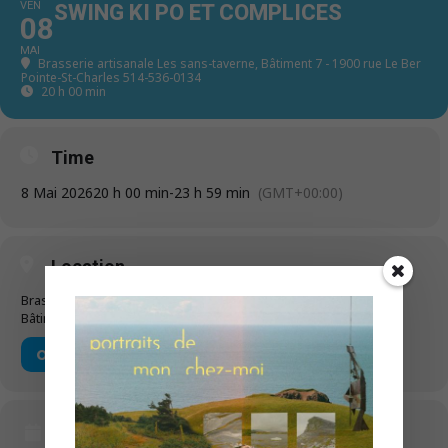
VEN
SWING KI PO ET COMPLICES
08
MAI
Brasserie artisanale Les sans-taverne
, Bâtiment 7 - 1900 rue Le Ber
Pointe-St-Charles 514-536-0134
20 h 00 min - 23 h 59 min
(GMT+00:00)
Time
8 Mai 2026
20 h 00 min
-
23 h 59 min
(GMT+00:00)
Location
Brasserie artisanale Les sans-taverne
Bâtiment 7 - 1900 rue Le Ber Pointe-St-Charles 514-536-0134
OTHER EVENTS
CALENDAR
GOOGLECAL