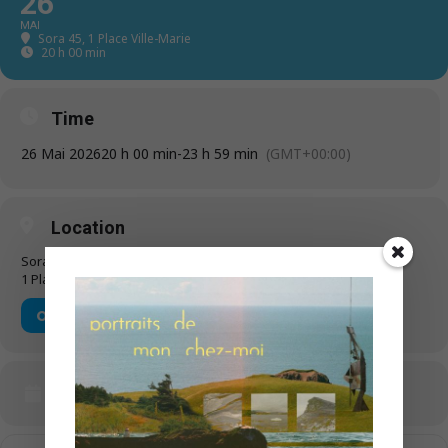
26
MAI
Sora 45
, 1 Place Ville-Marie
20 h 00 min - 23 h 59 min
(GMT+00:00)
Time
26 Mai 2026
20 h 00 min
-
23 h 59 min
(GMT+00:00)
Location
Sora 45
1 Place Ville-Marie
OTHER EVENTS
CALENDAR
GOOGLECAL