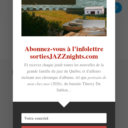
Get
Address - Mat Jon Quartet [vztITlI81]
Destination Address - Mat Jon Q
Directions
Abonnez-vous à l'infolettre
sortiesJAZZnights.com
Et recevez chaque jeudi toutes les nouvelles de la
grande famille du jazz du Québec et d'ailleurs
Laisser un commentaire
incluant nos chronique d'albums, tel que
portraits de
mon chez-moi
(2026), du bassiste Thierry Du
Sablon...